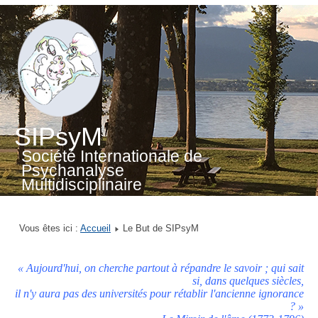
SIPsyM
Société Internationale de
Psychanalyse
Multidisciplinaire
Vous êtes ici :
Accueil
Le But de SIPsyM
« Aujourd'hui, on cherche partout à répandre le savoir ; qui sait
si, dans quelques siècles,
il n'y aura pas des universités pour rétablir l'ancienne ignorance
? »