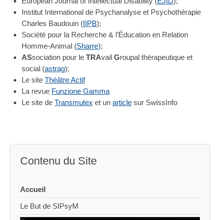
European Journal of Intellectual Disability (
EJID
);
Institut International de Psychanalyse et Psychothérapie
Charles Baudouin (
IIPB
);
Société pour la Recherche & l’Éducation en Relation
Homme-Animal (
Sharre
);
AS
sociation pour le
TRA
vail
G
roupal thérapeutique et
social (
astrag
);
Le site
Théâtre Actif
La revue
Funzione Gamma
Le site de
Transmutex
et un
article
sur SwissInfo
Contenu du Site
Accueil
Le But de SIPsyM