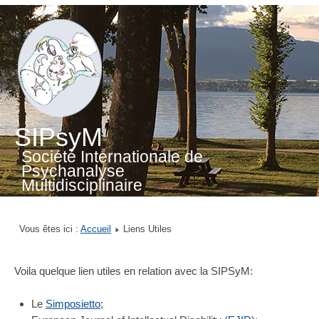
SIPsyM
Société Internationale de
Psychanalyse
Multidisciplinaire
Vous êtes ici :
Accueil
Liens Utiles
Voila quelque lien utiles en relation avec la SIPSyM:
Le
Simposietto
;