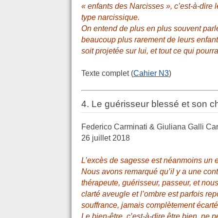
« enfants des Narcisses », c’est-à-dire 
type narcissique.
On entend de plus en plus souvent parle
beaucoup plus rarement de leurs enfants.
soit projetée sur lui, et tout ce qui pour
Texte complet (
Cahier N3
)
4. Le guérisseur blessé et son c
Federico Carminati & Giuliana Galli Ca
26 juillet 2018
L’excès de sagesse est néanmoins un 
Nous avons remarqué qu’il y a une con
thérapeute, guérisseur, passeur, et nou
clarté aveugle et l’ombre est parfois r
souffrance, jamais complètement écartée
Le bien-être, c’est-à-dire être bien, ne 