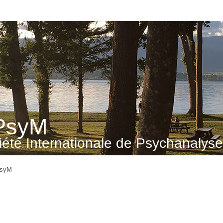
PsyM
été Internationale de Psychanalyse 
PsyM